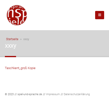
Startseite
»
xxxy
xxxy
Taschkent_groß Kopie
© 2023 /// spiel-und-sprache.de ///
Impressum
///
Datenschutzerklärung