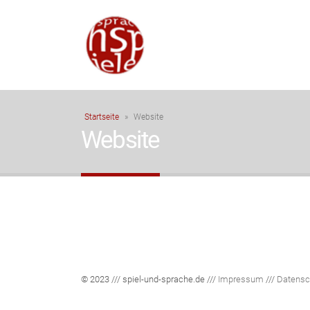
Startseite
»
Website
Website
Wide Slider
Ful
© 2023 /// spiel-und-sprache.de ///
Impressum
///
Datensc