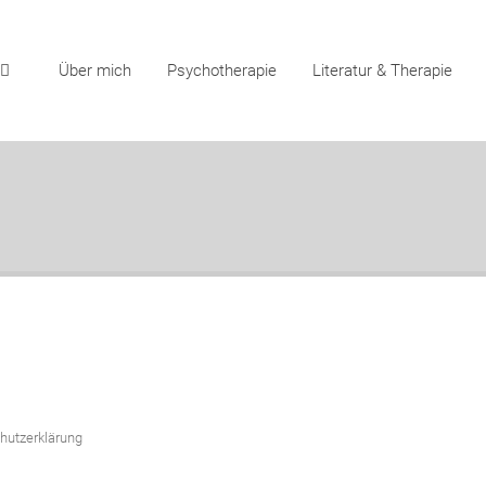
Über mich
Psychotherapie
Literatur & Therapie
l Width Slider
Carousel
hutzerklärung